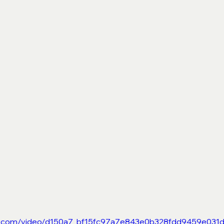
atic.com/video/d150a7_bf15fc97a7e843e0b328fdd9459e031d