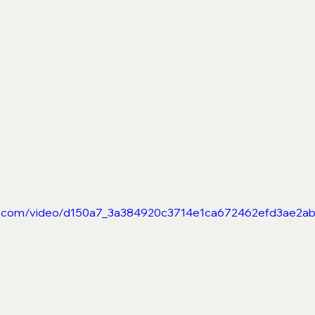
atic.com/video/d150a7_3a384920c3714e1ca672462efd3ae2ab