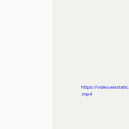
https://video.wixst
.mp4